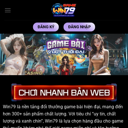
Bỏ
qua
nội
dung
ĐĂNG KÝ
ĐĂNG NHẬP
Win79 là nền tảng đổi thưởng game bài hiện đại, mang đến
hơn 300+ sản phẩm chất lượng. Với tiêu chí “uy tín, chất
lượng và xanh chín”, Win79 là lựa chọn hàng đầu cho game