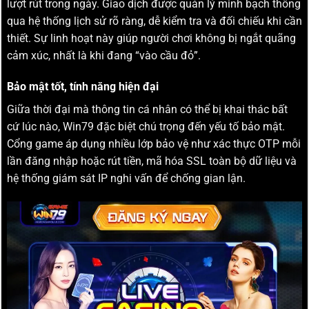
lượt rút trong ngày. Giao dịch được quản lý minh bạch thông
qua hệ thống lịch sử rõ ràng, dễ kiểm tra và đối chiếu khi cần
thiết. Sự linh hoạt này giúp người chơi không bị ngắt quãng
cảm xúc, nhất là khi đang “vào cầu đỏ”.
Bảo mật tốt, tính năng hiện đại
Giữa thời đại mà thông tin cá nhân có thể bị khai thác bất
cứ lúc nào, Win79 đặc biệt chú trọng đến yếu tố bảo mật.
Cổng game áp dụng nhiều lớp bảo vệ như xác thực OTP mỗi
lần đăng nhập hoặc rút tiền, mã hóa SSL toàn bộ dữ liệu và
hệ thống giám sát IP nghi vấn để chống gian lận.