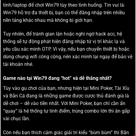
tính/laptop để chơi Win79 tùy theo tình huống. Tin vui là:
Win79 hỗ trợ đa thiết bị, bạn có thể đăng nhập trên nhiều
nền tảng khác nhau mà không bị giới hạn.
Tuy nhiên, để tránh gian lận hoặc nghi ngờ hack acc, hệ
thống sẽ tự động phát hiện đăng nhập từ vị trí khác lạ và
yêu cầu xác minh OTP. Vì vậy, nếu bạn chuyển thiết bị hoặc
dùng chung wifi công cộng, nên xác minh lại ngay để bảo vệ
tài khoản nhé.
Game nào tại Win79 đang “hot” và dễ thắng nhất?
Tùy vào gu chơi của bạn, nhưng hiện tại Mini Poker, Tài Xỉu
và Bắn Cá đang là những game được cược thủ đánh giá là
dễ chơi – dễ vào tiền nhất. Với Mini Poker, bạn chỉ cần ấn
“quay” là hệ thống tự tính điểm, trúng combo lớn thì ăn gấp
vài chục lần.
Còn nếu bạn thích cảm giác giải trí kiểu “bùm bùm” thì Bắn