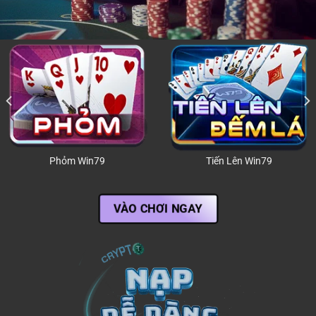
Lô Đề Win79
Mậu Binh Win79
VÀO CHƠI NGAY