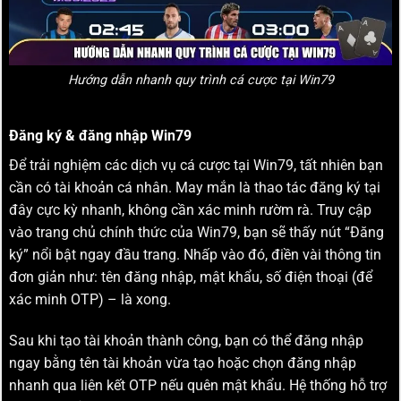
Hướng dẫn nhanh quy trình cá cược tại Win79
Đăng ký & đăng nhập Win79
Để trải nghiệm các dịch vụ cá cược tại Win79, tất nhiên bạn
cần có tài khoản cá nhân. May mắn là thao tác đăng ký tại
đây cực kỳ nhanh, không cần xác minh rườm rà. Truy cập
vào trang chủ chính thức của Win79, bạn sẽ thấy nút “Đăng
ký” nổi bật ngay đầu trang. Nhấp vào đó, điền vài thông tin
đơn giản như: tên đăng nhập, mật khẩu, số điện thoại (để
xác minh OTP) – là xong.
Sau khi tạo tài khoản thành công, bạn có thể đăng nhập
ngay bằng tên tài khoản vừa tạo hoặc chọn đăng nhập
nhanh qua liên kết OTP nếu quên mật khẩu. Hệ thống hỗ trợ