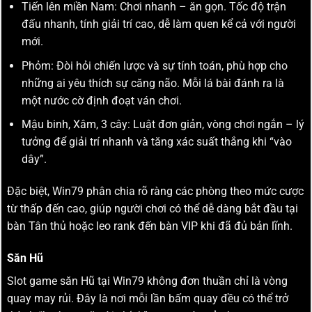
Tiến lên miền Nam: Chơi nhanh – ăn gọn. Tốc độ trận
đấu nhanh, tính giải trí cao, dễ làm quen kể cả với người
mới.
Phỏm: Đòi hỏi chiến lược và sự tính toán, phù hợp cho
những ai yêu thích sự căng não. Mỗi lá bài đánh ra là
một nước cờ định đoạt ván chơi.
Mậu binh, Xâm, 3 cây: Luật đơn giản, vòng chơi ngắn – lý
tưởng để giải trí nhanh và tăng xác suất thắng khi “vào
dây”.
Đặc biệt, Win79 phân chia rõ ràng các phòng theo mức cược
từ thấp đến cao, giúp người chơi có thể dễ dàng bắt đầu tại
bàn Tân thủ hoặc leo rank đến bàn VIP khi đã đủ bản lĩnh.
Săn Hũ
Slot game săn Hũ tại Win79 không đơn thuần chỉ là vòng
quay may rủi. Đây là nơi mỗi lần bấm quay đều có thể trở