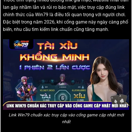
lan gây nhầm lẫn và rủi ro bảo mật, việc truy cập đúng link
chính thức của Win79 là điều tối quan trọng với người chơi.
Đặc biệt trong năm 2026, khi cổng game này ngày càng phổ
biến, nhu cầu tìm kiếm link chuẩn cũng tăng mạnh.
Link Win79 chuẩn xác truy cập vào cổng game cập nhật mới
nhất