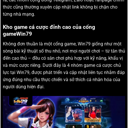
thức cũng thường xuyên cập nhật link không bị chặn cho
từng nhà mạng.
Kho game cá cược đỉnh cao của cổng
gameWin79
Không đơn thuần là một cổng game, Win79 giống như một
sòng bài kỹ thuật số thu nhỏ, nơi mọi người chơi – từ tân thủ
đến cao thủ – đều có sân chơi phù hợp với kỹ năng, khẩu vị
và mức cược riêng. Dưới đây là 4 nhóm game cá cược chủ
lực tại Win79, được phát triển và cập nhật liên tục nhằm đáp
ứng đúng nhu cầu thực chiến và sở thích cá nhân hóa của
người dùng hiện đại.