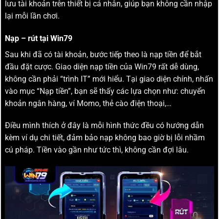
lưu tài khoản trên thiết bị cá nhân, giúp bạn không cần nhập
lại mỗi lần chơi.
Nạp – rút tại Win79
Sau khi đã có tài khoản, bước tiếp theo là nạp tiền để bắt
đầu đặt cược. Giao diện nạp tiền của Win79 rất dễ dùng,
không cần phải “trình IT” mới hiểu. Tại giao diện chính, nhấn
vào mục “Nạp tiền”, bạn sẽ thấy các lựa chọn như: chuyển
khoản ngân hàng, ví Momo, thẻ cào điện thoại,…
Điều mình thích ở đây là mỗi hình thức đều có hướng dẫn
kèm ví dụ chi tiết, đảm bảo nạp không bao giờ bị lỗi nhầm
cú pháp. Tiền vào gần như tức thì, không cần đợi lâu.