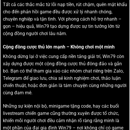
Tất cả các thắc mắc từ lỗi nạp tiền, rút chậm, quên mật khẩu
cho đến phản hồi game đều được xử lý nhanh chóng,
chuyên nghiệp và tận tình. Với phong cách hỗ trợ nhanh –
gọn – hiệu quả, Win79 tạo dựng được sự tin tưởng lớn từ
cộng đồng người chơi lâu năm.
Cộng đồng cược thủ lớn mạnh – Không chơi một mình
Không dừng lại ở việc cung cấp nền tảng giải trí, Win79 còn
xây dựng được một cộng đồng cược thủ đông đảo và gắn
bó. Bạn có thể tham gia vào các nhóm chat riêng trên Zalo,
Telegram để giao lưu, chia sẻ kinh nghiệm chơi, thảo luận
chiến thuật, hoặc đơn giản là tám chuyện cùng những người
cùng đam mê.
Những sự kiện nội bộ, minigame tặng code, hay các buổi
livestream chiến game cũng thường xuyên được tổ chức,
khiến mỗi người chơi đều cảm nhận rõ ràng rằng mình là
một phần của đại gia đình Win79 – nơi không chỉ có game