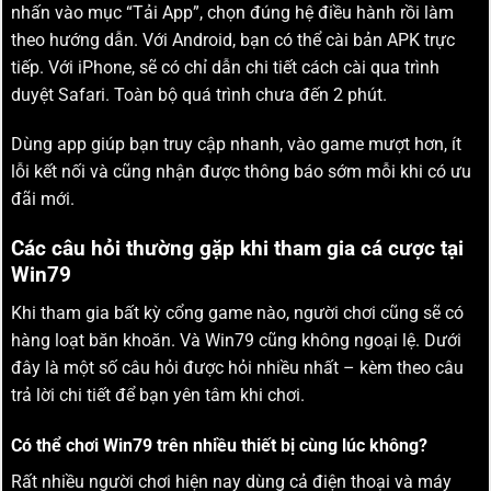
nhấn vào mục “Tải App”, chọn đúng hệ điều hành rồi làm
theo hướng dẫn. Với Android, bạn có thể cài bản APK trực
tiếp. Với iPhone, sẽ có chỉ dẫn chi tiết cách cài qua trình
duyệt Safari. Toàn bộ quá trình chưa đến 2 phút.
Dùng app giúp bạn truy cập nhanh, vào game mượt hơn, ít
lỗi kết nối và cũng nhận được thông báo sớm mỗi khi có ưu
đãi mới.
Các câu hỏi thường gặp khi tham gia cá cược tại
Win79
Khi tham gia bất kỳ cổng game nào, người chơi cũng sẽ có
hàng loạt băn khoăn. Và Win79 cũng không ngoại lệ. Dưới
đây là một số câu hỏi được hỏi nhiều nhất – kèm theo câu
trả lời chi tiết để bạn yên tâm khi chơi.
Có thể chơi Win79 trên nhiều thiết bị cùng lúc không?
Rất nhiều người chơi hiện nay dùng cả điện thoại và máy