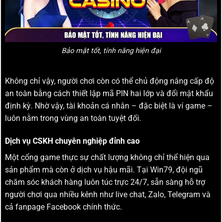
Bảo mật tốt, tính năng hiện đại
Không chỉ vậy, người chơi còn có thể chủ động nâng cấp độ
an toàn bằng cách thiết lập mã PIN hai lớp và đổi mật khẩu
định kỳ. Nhờ vậy, tài khoản cá nhân – đặc biệt là ví game –
luôn nằm trong vùng an toàn tuyệt đối.
Dịch vụ CSKH chuyên nghiệp đỉnh cao
Một cổng game thực sự chất lượng không chỉ thể hiện qua
sản phẩm mà còn ở dịch vụ hậu mãi. Tại Win79, đội ngũ
chăm sóc khách hàng luôn túc trực 24/7, sẵn sàng hỗ trợ
người chơi qua nhiều kênh như live chat, Zalo, Telegram và
cả fanpage Facebook chính thức.