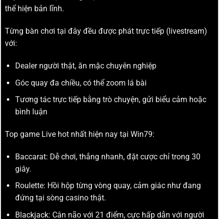
thể hiện bản lĩnh.
Từng bàn chơi tại đây đều được phát trực tiếp (livestream)
với:
Dealer người thật, ăn mặc chuyên nghiệp
Góc quay đa chiều, có thể zoom lá bài
Tương tác trực tiếp bằng trò chuyện, gửi biểu cảm hoặc
bình luận
Top game Live hot nhất hiện nay tại Win79:
Baccarat: Dễ chơi, thắng nhanh, đặt cược chỉ trong 30
giây.
Roulette: Hồi hộp từng vòng quay, cảm giác như đang
đứng tại sòng casino thật.
Blackjack: Cân não với 21 điểm, cực hấp dẫn với người