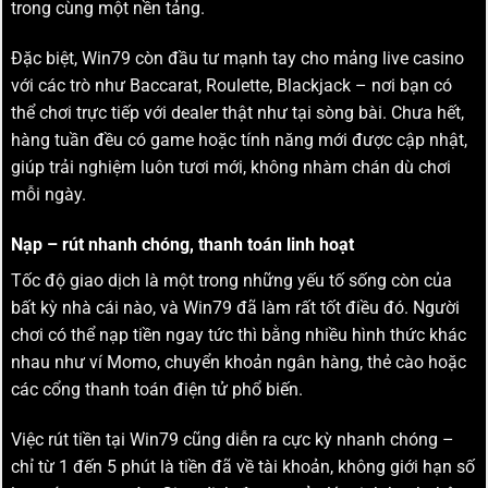
trong cùng một nền tảng.
Đặc biệt, Win79 còn đầu tư mạnh tay cho mảng live casino
với các trò như Baccarat, Roulette, Blackjack – nơi bạn có
thể chơi trực tiếp với dealer thật như tại sòng bài. Chưa hết,
hàng tuần đều có game hoặc tính năng mới được cập nhật,
giúp trải nghiệm luôn tươi mới, không nhàm chán dù chơi
mỗi ngày.
Nạp – rút nhanh chóng, thanh toán linh hoạt
Tốc độ giao dịch là một trong những yếu tố sống còn của
bất kỳ nhà cái nào, và Win79 đã làm rất tốt điều đó. Người
chơi có thể nạp tiền ngay tức thì bằng nhiều hình thức khác
nhau như ví Momo, chuyển khoản ngân hàng, thẻ cào hoặc
các cổng thanh toán điện tử phổ biến.
Việc rút tiền tại Win79 cũng diễn ra cực kỳ nhanh chóng –
chỉ từ 1 đến 5 phút là tiền đã về tài khoản, không giới hạn số